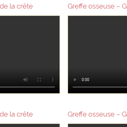
de la crête
Greffe osseuse – G
de la crête
Greffe osseuse – G