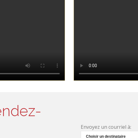
endez-
Envoyez un courriel à: