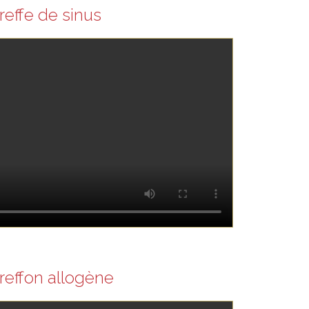
reffe de sinus
reffon allogène