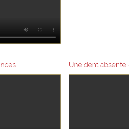
ences
Une dent absente 